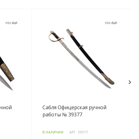
учной
Сабля Офицерская ручной
работы № 39377
В НАЛИЧИИ
АРТ.
39377