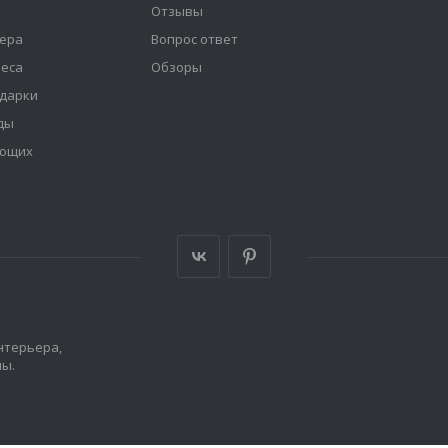
Отзывы
ера
Вопрос ответ
неса
Обзоры
дарки
ды
ующих
нтерьера,
ны.