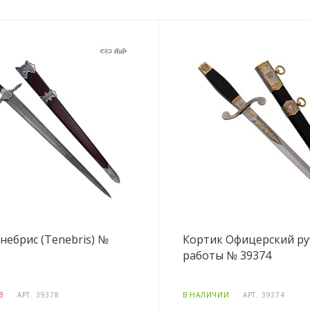
небрис (Tenebris) №
Кортик Офицерский р
работы № 39374
З
АРТ.
39378
В НАЛИЧИИ
АРТ.
39374