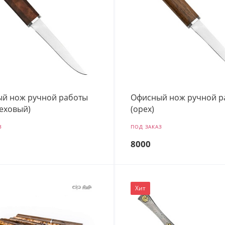
й нож ручной работы
Офисный нож ручной р
реховый)
(орех)
З
ПОД ЗАКАЗ
8000
Хит