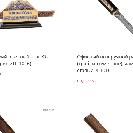
кий офисный нож Ю-
Офисный нож ручной р
рех, ZDI-1016)
(граб, мокуме гане), да
сталь ZDI-1016
З
ПОД ЗАКАЗ