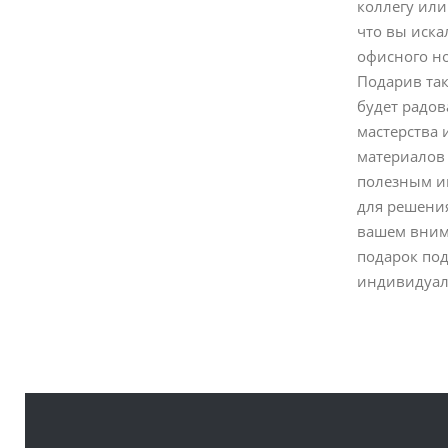
коллегу ил
что вы иска
офисного но
Подарив так
будет радов
мастерства 
материалов 
полезным ин
для решения
вашем внима
подарок под
индивидуа