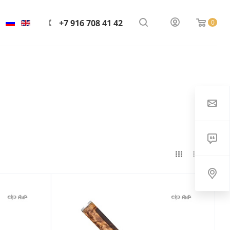
+7 916 708 41 42
0