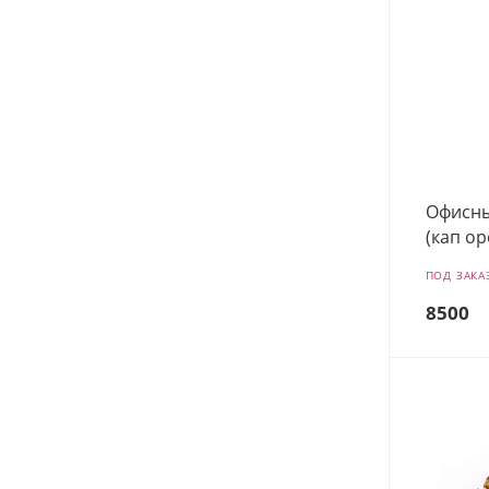
Офисны
(кап о
ПОД ЗАКА
8500