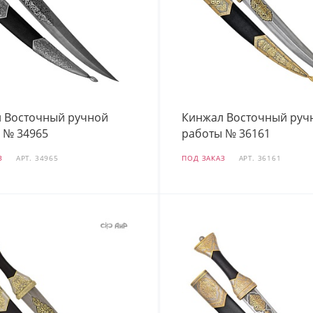
 Восточный ручной
Кинжал Восточный руч
 № 34965
работы № 36161
З
АРТ.
34965
ПОД ЗАКАЗ
АРТ.
36161