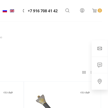
+7 916 708 41 42
0
ве