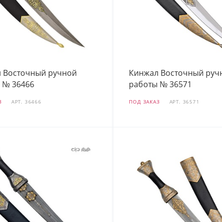
 Восточный ручной
Кинжал Восточный руч
 № 36466
работы № 36571
З
АРТ.
36466
ПОД ЗАКАЗ
АРТ.
36571