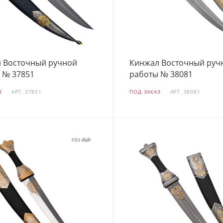
 Восточный ручной
Кинжал Восточный руч
 № 37851
работы № 38081
З
АРТ.
37851
ПОД ЗАКАЗ
АРТ.
38081