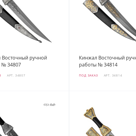
 Восточный ручной
Кинжал Восточный руч
 № 34807
работы № 34814
З
АРТ.
34807
ПОД ЗАКАЗ
АРТ.
34814