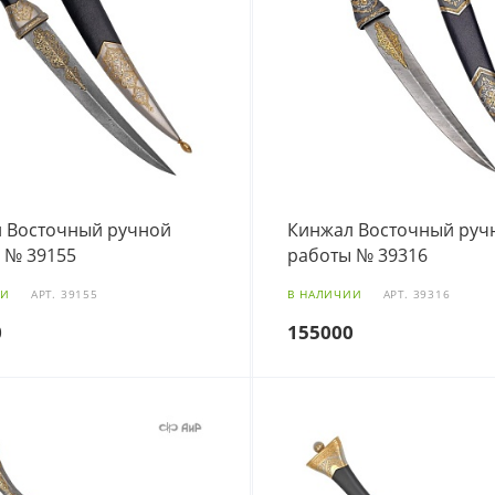
 Восточный ручной
Кинжал Восточный руч
 № 39155
работы № 39316
ИИ
АРТ.
39155
В НАЛИЧИИ
АРТ.
39316
0
155000