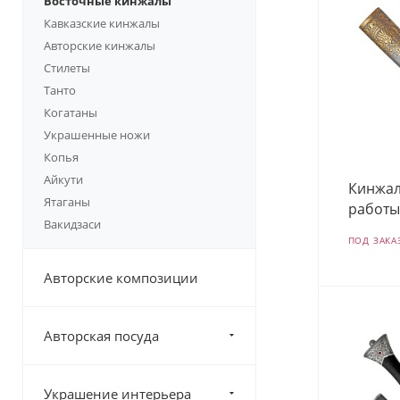
Восточные кинжалы
Кавказские кинжалы
Авторские кинжалы
Стилеты
Танто
Когатаны
Украшенные ножи
Копья
Айкути
Кинжал
Ятаганы
работы
Вакидзаси
ПОД ЗАКА
Авторские композиции
Авторская посуда
Украшение интерьера