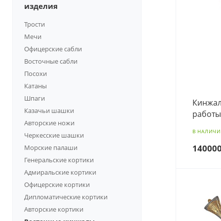
изделия
Трости
Мечи
Офицерские сабли
Восточные сабли
Посохи
Катаны
Шпаги
Кинжал
Казачьи шашки
работы
Авторские ножи
В НАЛИЧ
Черкесские шашки
14000
Морские палаши
Генеральские кортики
Адмиральские кортики
Офицерские кортики
Дипломатические кортики
Авторские кортики