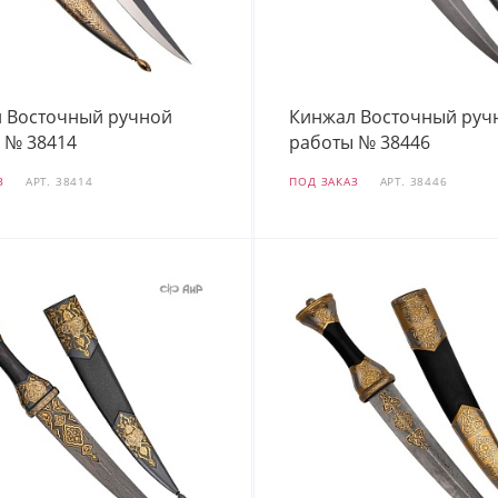
 Восточный ручной
Кинжал Восточный руч
 № 38414
работы № 38446
З
АРТ.
38414
ПОД ЗАКАЗ
АРТ.
38446