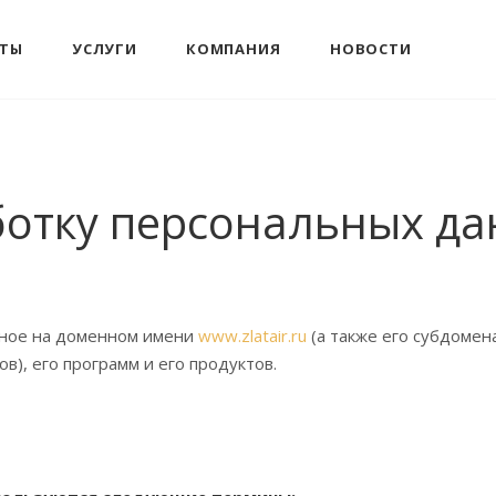
КТЫ
УСЛУГИ
КОМПАНИЯ
НОВОСТИ
ботку персональных д
нное на доменном имени
www.zlatair.ru
(а также его субдомен
в), его программ и его продуктов.