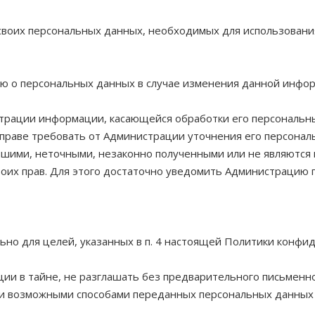
своих персональных данных, необходимых для использования
ию о персональных данных в случае изменения данной инфо
страции информации, касающейся обработки его персональны
праве требовать от Администрации уточнения его персональ
шими, неточными, незаконно полученными или не являются 
их прав. Для этого достаточно уведомить Администрацию по
ьно для целей, указанных в п. 4 настоящей Политики конфи
ии в тайне, не разглашать без предварительного письменн
и возможными способами переданных персональных данных По