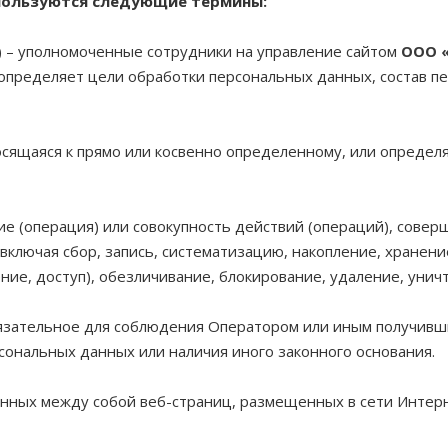
спользуются следующие термины:
) – уполномоченные сотрудники на управление сайтом
ООО 
определяет цели обработки персональных данных, состав п
осящаяся к прямо или косвенно определенному, или определ
ие (операция) или совокупность действий (операций), сове
включая сбор, запись, систематизацию, накопление, хранени
ние, доступ), обезличивание, блокирование, удаление, уни
бязательное для соблюдения Оператором или иным получивш
рсональных данных или наличия иного законного основания.
анных между собой веб-страниц, размещенных в сети Интерн