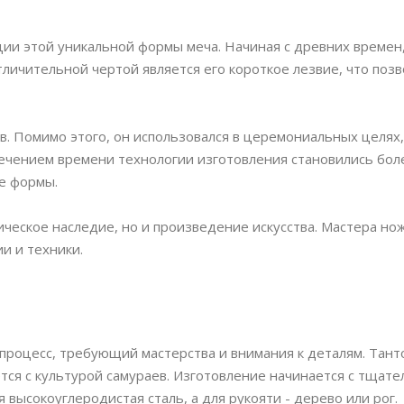
ции этой уникальной формы меча. Начиная с древних времен
личительной чертой является его короткое лезвие, что поз
в. Помимо этого, он использовался в церемониальных целях,
течением времени технологии изготовления становились бол
е формы.
ческое наследие, но и произведение искусства. Мастера но
и и техники.
процесс, требующий мастерства и внимания к деталям. Танто
тся с культурой самураев. Изготовление начинается с тщате
высокоуглеродистая сталь, а для рукояти - дерево или рог.