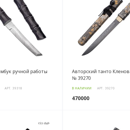
амбук ручной работы
Авторский танто Кленов
№ 39270
АРТ.
39318
В НАЛИЧИИ
АРТ.
39270
470000