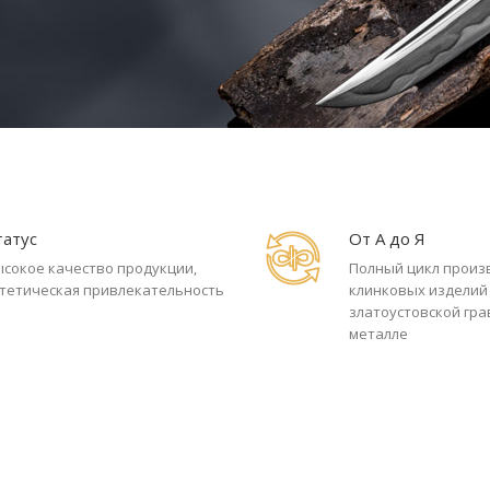
татус
От А до Я
ысокое качество продукции,
Полный цикл произ
стетическая привлекательность
клинковых изделий
златоустовской гр
металле