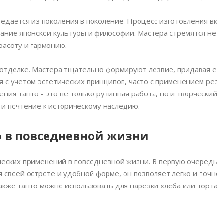
едается из поколения в поколение. Процесс изготовления в
мание японской культуры и философии. Мастера стремятся не
расоту и гармонию.
 отделке. Мастера тщательно формируют лезвие, придавая 
 с учетом эстетических принципов, часто с применением ре
ния танто - это не только рутинная работа, но и творческий
и почтение к историческому наследию.
о в повседневной жизни
ческих применений в повседневной жизни. В первую очередь
 своей остроте и удобной форме, он позволяет легко и точн
акже танто можно использовать для нарезки хлеба или торта