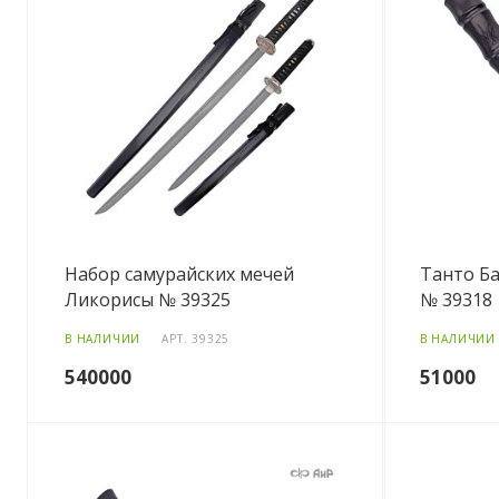
Набор самурайских мечей
Танто Б
Ликорисы № 39325
№ 39318
В НАЛИЧИИ
АРТ.
39325
В НАЛИЧИИ
540000
51000