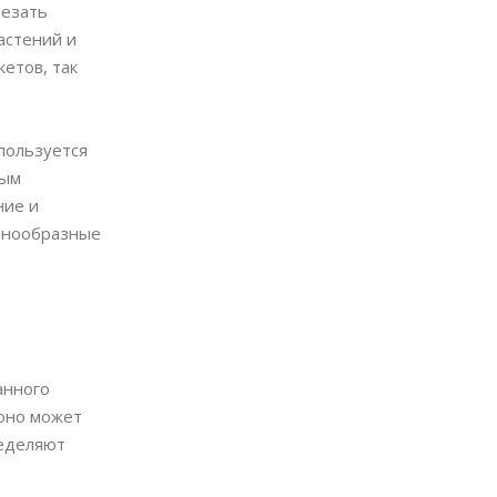
резать
астений и
етов, так
пользуется
вым
ние и
азнообразные
анного
 оно может
ределяют