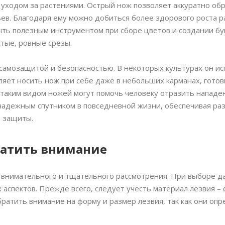
 уходом за растениями. Острый нож позволяет аккуратно об
ев. Благодаря ему можно добиться более здорового роста р
ыть полезным инструментом при сборе цветов и создании бук
стые, ровные срезы.
 самозащитой и безопасностью. В некоторых культурах он ис
ляет носить нож при себе даже в небольших карманах, гото
 таким видом ножей могут помочь человеку отразить нападе
 надежным спутником в повседневной жизни, обеспечивая р
и защиты.
братить внимание
т внимательного и тщательного рассмотрения. При выборе д
аспектов. Прежде всего, следует учесть материал лезвия –
братить внимание на форму и размер лезвия, так как они оп