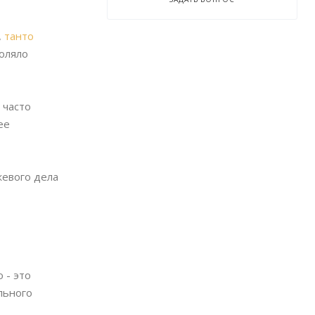
,
танто
воляло
 часто
ее
жевого дела
 - это
льного