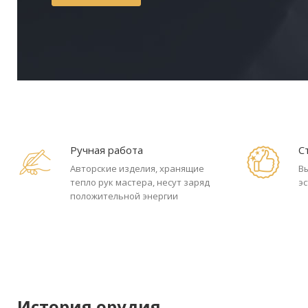
Ручная работа
С
Авторские изделия, хранящие
В
тепло рук мастера, несут заряд
э
положительной энергии
История орудия