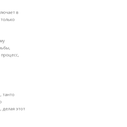
ключает в
 только
ему
зьбы,
 процесс,
, танто
о
, делая этот