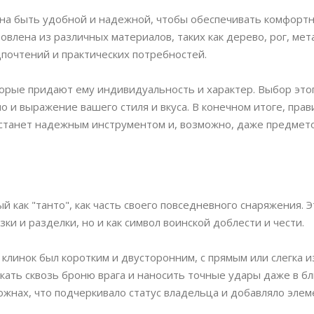
жна быть удобной и надежной, чтобы обеспечивать комфорт
влена из различных материалов, таких как дерево, рог, мет
дпочтений и практических потребностей.
орые придают ему индивидуальность и характер. Выбор это
но и выражение вашего стиля и вкуса. В конечном итоге, пра
 станет надежным инструментом и, возможно, даже предмето
 как "танто", как часть своего повседневного снаряжения. 
ки и разделки, но и как символ воинской доблести и чести.
клинок был коротким и двусторонним, с прямым или слегка 
кать сквозь броню врага и наносить точные удары даже в б
жнах, что подчеркивало статус владельца и добавляло элем