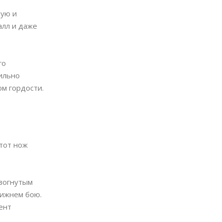
ную и
алл и даже
го
вильно
м гордости.
Этот нож
изогнутым
лижнем бою.
ент