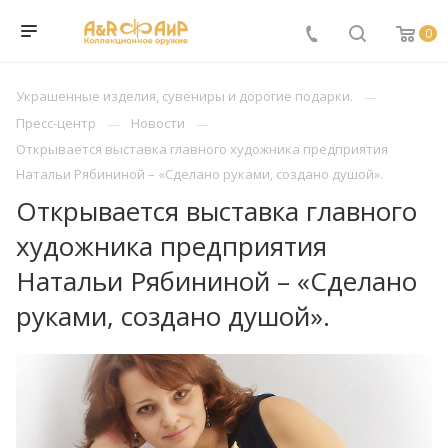
0
Украшенные изделия, сувениры и дорогие подарки.
Пресс-центр
Новости
Открывается выставка главного художника предприятия
Натальи Рябининой – «Сделано руками, создано душой».
Открывается выставка главного
художника предприятия
Натальи Рябининой – «Сделано
руками, создано душой».