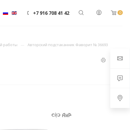
+7 916 708 41 42
0
ой работы
Авторский подстаканник Фаворит № 36693