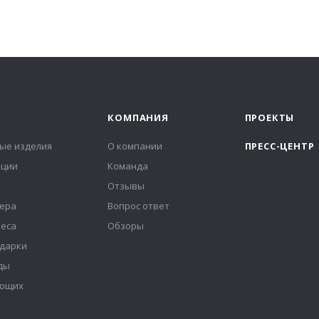
КОМПАНИЯ
ПРОЕКТЫ
ые изделия
О компании
ПРЕСС-ЦЕНТР
иции
Команда
Отзывы
ера
Вопрос ответ
неса
Обзоры
дарки
ды
ующих