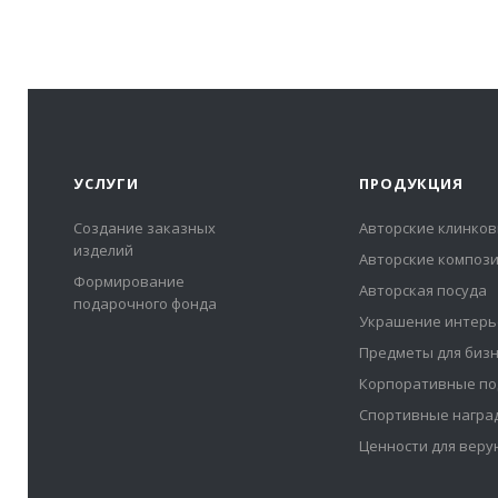
УСЛУГИ
ПРОДУКЦИЯ
Создание заказных
Авторские клинков
изделий
Авторские композ
Формирование
Авторская посуда
подарочного фонда
Украшение интерь
Предметы для биз
Корпоративные по
Спортивные награ
Ценности для вер