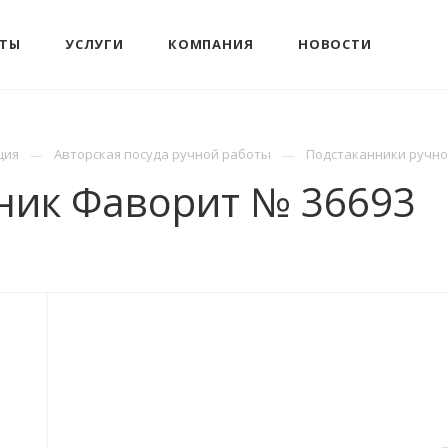
КТЫ
УСЛУГИ
КОМПАНИЯ
НОВОСТИ
ция
Авторская посуда ручной работы
Подстаканники ручн
ник Фаворит № 36693