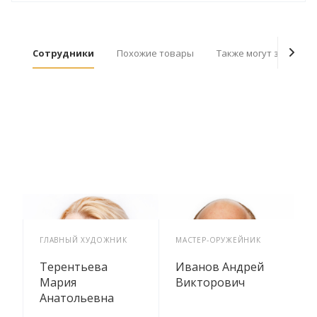
Сотрудники
Похожие товары
Также могут заинтер
ГЛАВНЫЙ ХУДОЖНИК
МАСТЕР-ОРУЖЕЙНИК
Х
2
Терентьева
Иванов Андрей
Мария
Викторович
Анатольевна