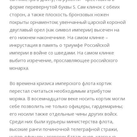
форме перевернутой буквы S. Сам клинок с обеих
сторон, а также плоскость бронзовых ножен
покрыты орнаментом; увенчанный царской короной
двуглавый орел (как символ империи) высечен на
его нижнем наконечнике. На самом клинке –
инкрустация в память о триумфе Российской
империи в войне со шведами. На самом клинке
выбито изречение, прославляющее российского
монарха.
Во времена кризиса имперского флота кортик
перестал считаться необходимым атрибутом
моряка. В восемнадцатом веке носить кортик могли
себе позволить не только офицеры, гардемарины;
его носили также отдельные чины других войск.
Среди них были курьеры министерства флота,
высокие ранги починочной телеграфной стражи,
унтер-офицеры егерских батальонов, классные