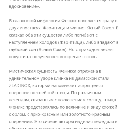
вдохновение».
В славянской мифологии Феникс появляется сразу в
двух ипостасях: Жар-птица и Финист Ясный Сокол. В
сказках оба эти существа либо погибают с
наступлением холодов (Жар-птица), либо впадают в
глубокий сон (Ясный Сокол). Но с приходом весны
полуптица-получеловек воскресает вновь.
Мистическая сущность Феникса отражена в
удивительном узоре клинка из дамасской стали
ZLADINOX, который напоминает искрящееся
оперение волшебной птицы. По различным
легендам, связанным с поклонением солнцу, птица
Феникс представлялась по величине и виду схожей
с орлом, с ярко-красным или золотисто-красным
оперением. Это сияние авторы изделия передали в
образе рукояти клинка и ножнах, выполненных из