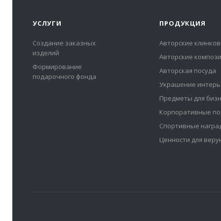
УСЛУГИ
ПРОДУКЦИЯ
Создание заказных
Авторские клинков
изделий
Авторские композ
Формирование
Авторская посуда
подарочного фонда
Украшение интерь
Предметы для биз
Корпоративные по
Спортивные награ
Ценности для вер