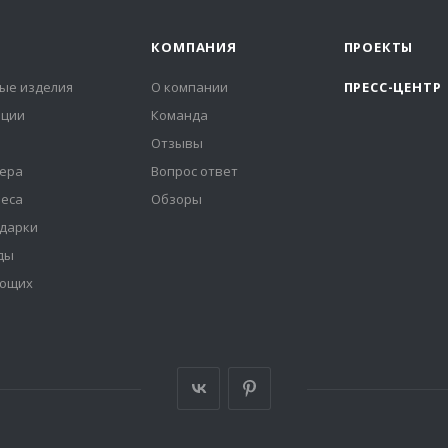
КОМПАНИЯ
ПРОЕКТЫ
ые изделия
О компании
ПРЕСС-ЦЕНТР
иции
Команда
Отзывы
ера
Вопрос ответ
неса
Обзоры
дарки
ды
ующих