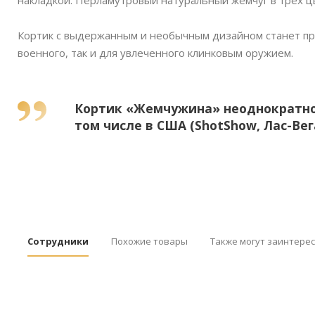
накладкой. Перламутровый натуральный жемчуг в трех ц
Кортик с выдержанным и необычным дизайном станет пр
военного, так и для увлеченного клинковым оружием.
Кортик «Жемчужина» неоднократно 
том числе в США (ShotShow, Лас-Вег
Сотрудники
Похожие товары
Также могут заинтере