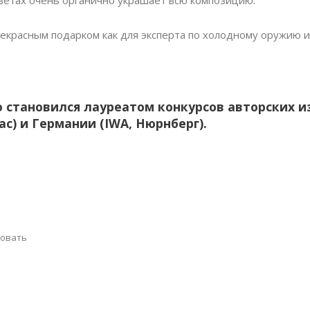
ветах очень органично украшает всю композицию.
екрасным подарком как для эксперта по холодному оружию 
становился лауреатом конкурсов авторских и
ас) и Германии (IWA, Нюрнберг).
совать