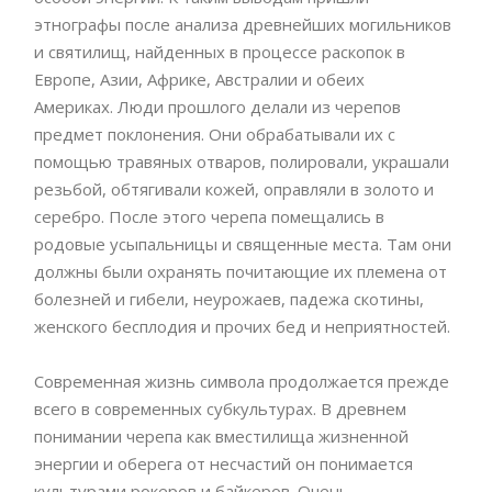
этнографы после анализа древнейших могильников
и святилищ, найденных в процессе раскопок в
Европе, Азии, Африке, Австралии и обеих
Америках. Люди прошлого делали из черепов
предмет поклонения. Они обрабатывали их с
помощью травяных отваров, полировали, украшали
резьбой, обтягивали кожей, оправляли в золото и
серебро. После этого черепа помещались в
родовые усыпальницы и священные места. Там они
должны были охранять почитающие их племена от
болезней и гибели, неурожаев, падежа скотины,
женского бесплодия и прочих бед и неприятностей.
Современная жизнь символа продолжается прежде
всего в современных субкультурах. В древнем
понимании черепа как вместилища жизненной
энергии и оберега от несчастий он понимается
культурами рокеров и байкеров. Очень