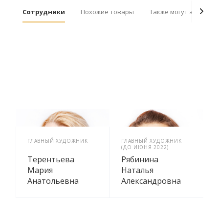
Сотрудники
Похожие товары
Также могут заинтер
ГЛАВНЫЙ ХУДОЖНИК
ГЛАВНЫЙ ХУДОЖНИК
М
(ДО ИЮНЯ 2022)
Терентьева
Рябинина
Мария
Наталья
Анатольевна
Александровна