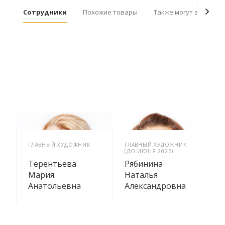
Сотрудники
Похожие товары
Также могут заинтер
ГЛАВНЫЙ ХУДОЖНИК
ГЛАВНЫЙ ХУДОЖНИК
М
(ДО ИЮНЯ 2022)
Терентьева
Рябинина
Мария
Наталья
Анатольевна
Александровна