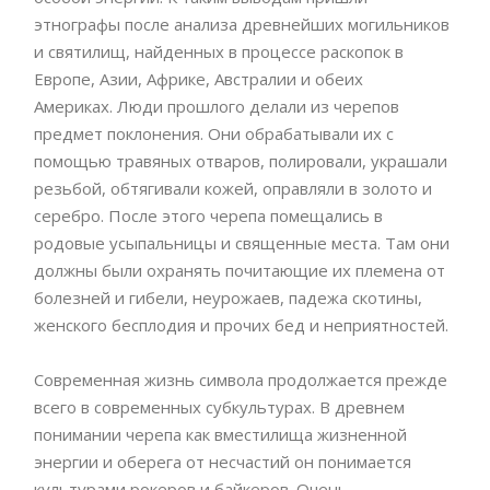
этнографы после анализа древнейших могильников
и святилищ, найденных в процессе раскопок в
Европе, Азии, Африке, Австралии и обеих
Америках. Люди прошлого делали из черепов
предмет поклонения. Они обрабатывали их с
помощью травяных отваров, полировали, украшали
резьбой, обтягивали кожей, оправляли в золото и
серебро. После этого черепа помещались в
родовые усыпальницы и священные места. Там они
должны были охранять почитающие их племена от
болезней и гибели, неурожаев, падежа скотины,
женского бесплодия и прочих бед и неприятностей.
Современная жизнь символа продолжается прежде
всего в современных субкультурах. В древнем
понимании черепа как вместилища жизненной
энергии и оберега от несчастий он понимается
культурами рокеров и байкеров. Очень