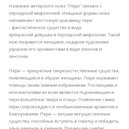
Название авторского ножа "Пери" связано с
персидской мифологией. Изящные формы ножа
напоминают восточную красавицу пери
- фантастическое существо в виде
прекрасной девушки в персидской мифологии. Такой
нож понравится женщине, недаром художники
украсили его орнаментами в виде локонов и
ленточек.
Пери — прекрасные сверхъестественные существа,
появляющиеся в образе женщины. Пери оказывают
помощь своим земным избранникам. Посланцами и
исполнителями их воли являются подчиняющиеся
пери волшебные звери и птицы. Появление самих
пери сопровождается необыкновенным ароматом и
благоуханием. Пери — весьма могущественные
существа, способные вступить в схватку и победить
злых демонов и джиннов. Падающие с небес