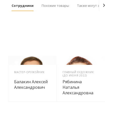
Сотрудники
Похожие товары
Также могут заинтер
МАСТЕР-ОРУЖЕЙНИК
ГЛАВНЫЙ ХУДОЖНИК
Х
(ДО ИЮНЯ 2022)
2
Балакин Алексей
Рябинина
Александрович
Наталья
Александровна