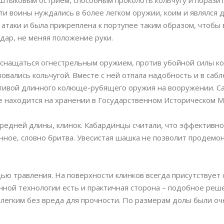
штыковым острием, способным проколоть кольчугу и порази
и воины нуждались в более легком оружии, коим и являлся
атаки и была прикреплена к портупее таким образом, чтобы 
дар, не меняя положение руки.
 оснащаться огнестрельным оружием, против убойной силы к
вались кольчугой. Вместе с ней отпала надобность и в сабл
тивой длинного колюще-рубящего оружия на вооружении. С
е находится на хранении в Государственном Историческом М
 средней длины, клинок. Кабардинцы считали, что эффективн
оченное, словно бритва. Увесистая шашка не позволит продем
ью травления. На поверхности клинков всегда присутствует
ной технологии есть и практичная сторона – подобное реш
 легким без вреда для прочности. По размерам долы были о