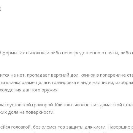
)
 формы. Их выполняли либо непосредственно от пяты, либо 
тся на нет, пропадает верхний дол, клинок в поперечине ст
ети клинка размещалась гравировка в виде надписей, изобра
схождения данного оружия.
тоустовской гравюрой. Клинок выполнен из дамасской стали
их дола на поверхности.
щейся головкой, без элементов защиты для кисти. Навершие 