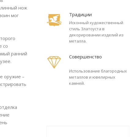
ть
 длинный нож
Традиции
воин мог
Исконный художественный
стиль Златоуста в
декорировании изделий из
оторого
металла.
е со
амый ранний
Совершенство
узее.
Использование благородных
ое оружие –
металлов и ювелирных
камней.
онстрировать
 отделка
ение
чень