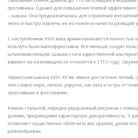
Сабельный клинок длиной до 110 см оснащался мощным 
противника. Однако для повышения боевой эффективност
– шашка. Она предназначалась для отражения внезапной 
легко и быстро извлечь ее из ножен и нанести разящий у
С наступлением XVIII века армии начинаются полностью
кольчуга была малоэффективна. Все меньше солдат пользо
штыковым концом. Шашка стала единственной альтерна
вариант ее разновидности относится к 1713 году. Оружи
Черкесская шашка XVIII-XX вв. имела достаточно легкий,
оно словно перо, легкое, упругое, как лаза и остро отт
свои навыки в фехтовании.
Клинок стальной, нередко украшенный рисунком с помощ
долами, придающими характерную декоративность. У дан
позволяет существенно облегчить вес оружия, делая его
разнообразны: