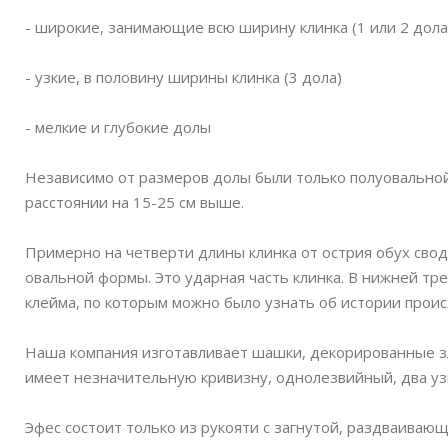
- широкие, занимающие всю ширину клинка (1 или 2 дола
- узкие, в половину ширины клинка (3 дола)
- мелкие и глубокие долы
Независимо от размеров долы были только полуовальной
расстоянии на 15-25 см выше.
Примерно на четверти длины клинка от острия обух своди
овальной формы. Это ударная часть клинка. В нижней тр
клейма, по которым можно было узнать об истории прои
Наша компания изготавливает шашки, декорированные зла
имеет незначительную кривизну, однолезвийный, два узк
Эфес состоит только из рукояти с загнутой, раздваиваю