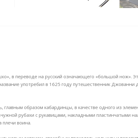
шхо», в переводе на русский означающего «большой нож». Э
название употребил в 1625 году путешественник Джованни д
ать, главным образом кабардинцы, в качестве одного из элеме
ьчужной рубахи с рукавицами, накладными пластинчатыми н
 плечи воина.