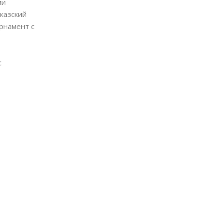
ми
казский
орнамент с
с