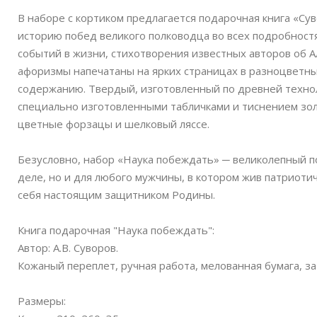
В наборе с кортиком предлагается подарочная книга «Су
историю побед великого полководца во всех подробност
событий в жизни, стихотворения известных авторов об 
афоризмы напечатаны на ярких страницах в разноцветны
содержанию. Твердый, изготовленный по древней технол
специально изготовленными табличками и тиснением золо
цветные форзацы и шелковый ляссе.
Безусловно, набор «Наука побеждать» ─ великолепный п
деле, но и для любого мужчины, в котором жив патриотич
себя настоящим защитником Родины.
Книга подарочная "Наука побеждать":
Автор: А.В. Суворов.
Кожаный переплет, ручная работа, мелованная бумага, з
Размеры: