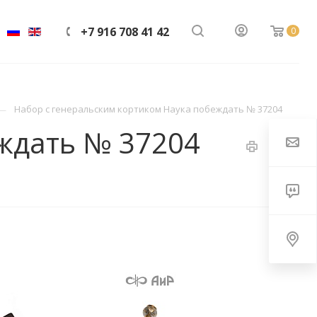
+7 916 708 41 42
0
Набор с генеральским кортиком Наука побеждать № 37204
ждать № 37204