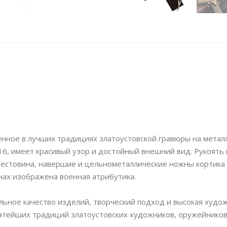
енное в лучших традициях златоустовской гравюры на металл
16, имеет красивый узор и достойный внешний вид. Рукоять
Крестовина, навершие и цельнометаллические ножны кортика
ах изображена военная атрибутика.
ьное качество изделий, творческий подход и высокая худо
гатейших традиций златоустовских художников, оружейников 