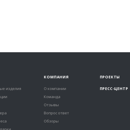
КОМПАНИЯ
ПРОЕКТЫ
ые изделия
О компании
ПРЕСС-ЦЕНТР
иции
Команда
Отзывы
ера
Вопрос ответ
неса
Обзоры
дарки