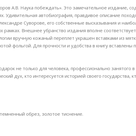
воров А.В. Наука побеждать». Это замечательное издание, 
ях. Удивительная автобиография, правдивое описание поход
Александре Суворове, его собственные высказывания и наиб
х рамках. Внешнее убранство издания вполне соответствует
огии вручную кожаный переплет украшен вставками из мятк
той фольгой. Для прочности и удобства в книгу вставлены 
одарок не только для человека, профессионально занятого в
еский дух, кто интересуется историей своего государства, к
атемненный обрез, золотое тиснение.