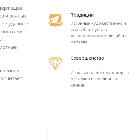
содержащее
Традиции
ов и важных
олее удачные
Исконный художественный
стиль Златоуста в
 богатому
декорировании изделий из
и,
металла.
плотные
Совершенство
 военном
Использование благородных
то считает
металлов и ювелирных
камней.