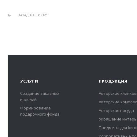
НАЗАД К СПИСКУ
УСЛУГИ
ПРОДУКЦИЯ
Создание заказных
Авторские клинков
изделий
Авторские композ
Формирование
Авторская посуда
подарочного фонда
Украшение интерь
Предметы для биз
Корпоративные по