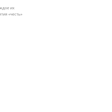
аждое их
ятия «честь»