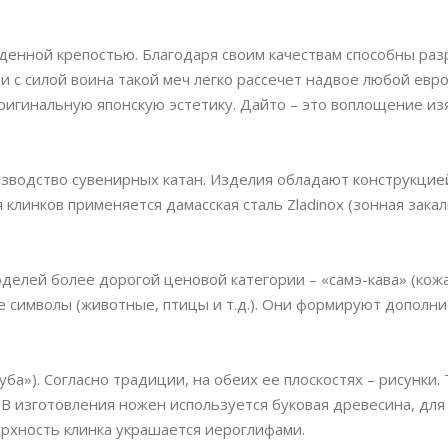
енной крепостью. Благодаря своим качествам способны раз
ти с силой воина такой меч легко рассечет надвое любой евр
ригинальную японскую эстетику. Дайто – это воплощение из
водство сувенирных катан. Изделия обладают конструкцие
линков применяется дамасская сталь Zladinox (зонная закал
делей более дорогой ценовой категории – «самэ-кава» (кожа 
е символы (животные, птицы и т.д.). Они формируют дополн
ба»). Согласно традиции, на обеих ее плоскостях – рисунки.
В изготовления ножен используется буковая древесина, для
ерхность клинка украшается иероглифами.