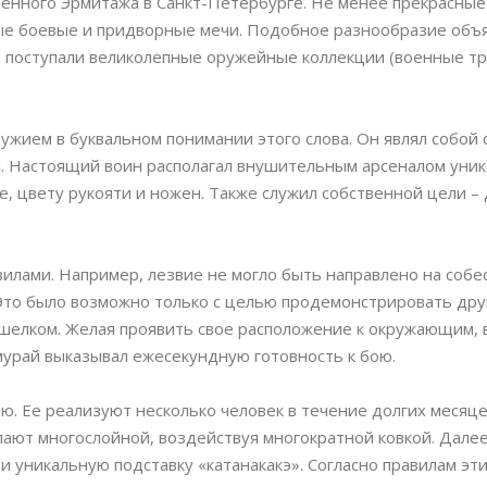
венного Эрмитажа в Санкт-Петербурге. Не менее прекрасные
ные боевые и придворные мечи. Подобное разнообразие объ
ы поступали великолепные оружейные коллекции (военные тр
ружием в буквальном понимании этого слова. Он являл собой 
ям. Настоящий воин располагал внушительным арсеналом уни
е, цвету рукояти и ножен. Также служил собственной цели – 
лами. Например, лезвие не могло быть направлено на собе
Это было возможно только с целью продемонстрировать друг
е шелком. Желая проявить свое расположение к окружающим, 
мурай выказывал ежесекундную готовность к бою.
. Ее реализуют несколько человек в течение долгих месяце
лают многослойной, воздействуя многократной ковкой. Далее
и уникальную подставку «катанакакэ». Согласно правилам эти