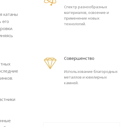
Спектр разнообразных
материалов, освоение и
я катаны
применение новых
ь его
технологий.
ровки.
иняясь
Совершенство
етных
последние
Использование благородных
металлов и ювелирных
инков.
камней.
астники
инные