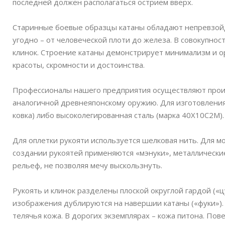
последней должен располагаться острием вверх.
Старинные боевые образцы катаны обладают непревзойд
угодно – от человеческой плоти до железа. В совокупнос
клинок. Строение катаны демонстрирует минимализм и о
красоты, скромности и достоинства.
Профессионалы нашего предприятия осуществляют произ
аналогичной древнеяпонскому оружию. Для изготовления к
ковка) либо высоколегированная сталь (марка 40Х10С2М).
Для оплетки рукояти используется шелковая нить. Для мо
создании рукоятей применяются «мэнуки», металлически
рельеф, не позволяя мечу выскользнуть.
Рукоять и клинок разделены плоской округлой гардой («цу
изображения дублируются на навершии катаны («фуки»). 
телячья кожа. В дорогих экземплярах – кожа питона. Пов