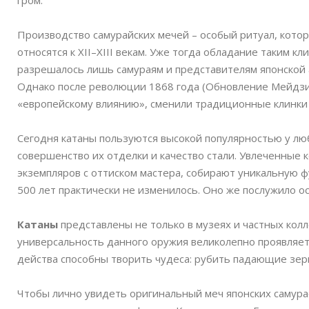
гром.
Производство самурайских мечей – особый ритуал, кото
относятся к XII–XIII векам. Уже тогда обладание таким к
разрешалось лишь самураям и представителям японской 
Однако после революции 1868 года (Обновление Мейдзи)
«европейскому влиянию», сменили традиционные клинки 
Сегодня катаны пользуются высокой популярностью у л
совершенство их отделки и качество стали. Увлеченные 
экземпляров с оттиском мастера, собирают уникальную ф
500 лет практически не изменилось. Оно же послужило о
Катаны
представлены не только в музеях и частных колл
универсальность данного оружия великолепно проявляетс
действа способны творить чудеса: рубить падающие зерн
Чтобы лично увидеть оригинальный меч японских самура