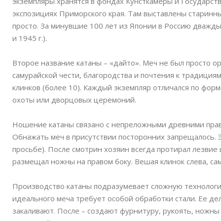
экземпляры хранятся в фондах Кунсткамеры и Государст
экспозициях Приморского края. Там выставлены старин
просто. За минувшие 100 лет из Японии в Россию дважд
и 1945 г.).
Второе название катаны – «дайто». Меч не был просто о
самурайской чести, благородства и почтения к традици
клинков (более 10). Каждый экземпляр отличался по форм
охоты или дворцовых церемоний.
Ношение катаны связано с непреложными древними прави
Обнажать меч в присутствии посторонних запрещалось. 
просьбе). После смотрин хозяин всегда протирал лезви
размещал ножны на правом боку. Вешая клинок слева, са
Производство катаны подразумевает сложную технологию
идеального меча требует особой обработки стали. Ее де
закаливают. После – создают фурнитуру, рукоять, ножны 