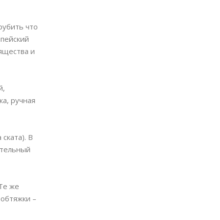
рубить что
опейский
ящества и
й,
ка, ручная
ската). В
ительный
 Те же
 обтяжки –