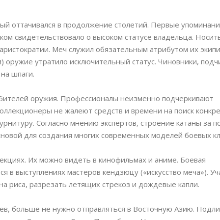
рый оттачивался в продолжение столетий. Первые упоминани
ликом свидетельствовало о высоком статусе владельца. Носит
аристократии. Меч служил обязательным атрибутом их экипи
 оружие утратило исключительный статус. Чиновники, подч
на шпаги.
юбителей оружия. Профессионалы неизменно подчеркивают
коллекционеры не жалеют средств и времени на поиск конкр
урнитуру. Согласно мнению экспертов, строение катаны за 
сновой для создания многих современных моделей боевых кл
екциях. Их можно видеть в кинофильмах и аниме. Боевая
я в выступлениях мастеров кендзюцу («искусство меча»). Уч
а риса, разрезать летящих стрекоз и дождевые капли.
ев, больше не нужно отправляться в Восточную Азию. Подл