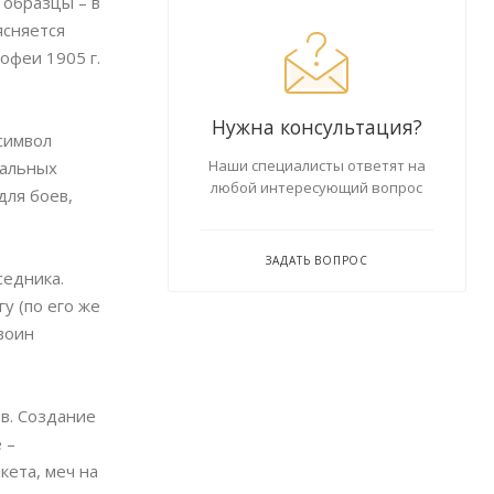
 образцы – в
ясняется
офеи 1905 г.
Нужна консультация?
символ
Наши специалисты ответят на
кальных
любой интересующий вопрос
для боев,
ЗАДАТЬ ВОПРОС
седника.
у (по его же
воин
в. Создание
 –
кета, меч на