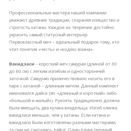
Профессиональные мастера нашей компании
уважают древние традиции, сохраняя изящество и
строгость катаны. Каждое их творение достойно
украсить самый статусный интерьер.
Первоклассный меч – идеальный подарок тому, кто
чтит понятия «честь» и «кодекс воина».
Вакидзаси
– короткий меч самурая (длиной от 30
до 60 см) с легким изгибом и односторонней
заточкой. Самураю приличествовало носить его в
паре с катаной – длинным мечом. Данный комплект
именовался дайсё (яп. «длинный и короткий» либо
«большой и малый»). Рукоять традиционно должна
была вмещать два кулака владельца. Изгиб клинка
вакидзаси меньше, чем у катаны. Если катана и
вакидзаси были изготовлены разными мастерами,
то они не считались дайсё. Один единственный