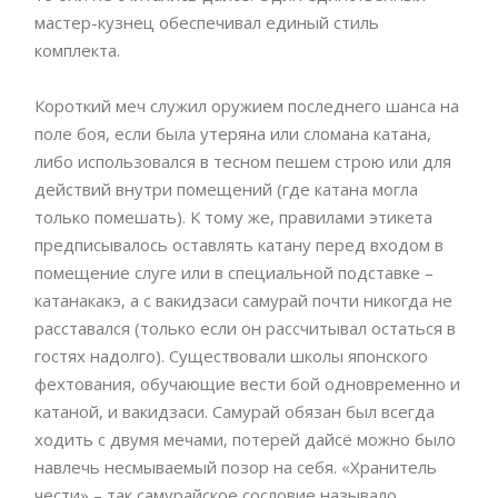
мастер-кузнец обеспечивал единый стиль
комплекта.
Короткий меч служил оружием последнего шанса на
поле боя, если была утеряна или сломана катана,
либо использовался в тесном пешем строю или для
действий внутри помещений (где катана могла
только помешать). К тому же, правилами этикета
предписывалось оставлять катану перед входом в
помещение слуге или в специальной подставке –
катанакакэ, а с вакидзаси самурай почти никогда не
расставался (только если он рассчитывал остаться в
гостях надолго). Существовали школы японского
фехтования, обучающие вести бой одновременно и
катаной, и вакидзаси. Самурай обязан был всегда
ходить с двумя мечами, потерей дайсё можно было
навлечь несмываемый позор на себя. «Хранитель
чести» – так самурайское сословие называло