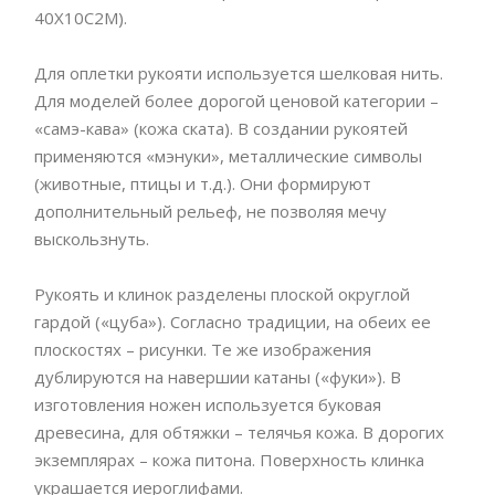
40Х10С2М).
Для оплетки рукояти используется шелковая нить.
Для моделей более дорогой ценовой категории –
«самэ-кава» (кожа ската). В создании рукоятей
применяются «мэнуки», металлические символы
(животные, птицы и т.д.). Они формируют
дополнительный рельеф, не позволяя мечу
выскользнуть.
Рукоять и клинок разделены плоской округлой
гардой («цуба»). Согласно традиции, на обеих ее
плоскостях – рисунки. Те же изображения
дублируются на навершии катаны («фуки»). В
изготовления ножен используется буковая
древесина, для обтяжки – телячья кожа. В дорогих
экземплярах – кожа питона. Поверхность клинка
украшается иероглифами.