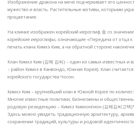
Изображение дракона на мече подчеркивает его ценност
мужество и власть. Растительные мотивы, которыми укр
процветание.
На клинке изображен корейский иероглиф 金 со значение
корейские иероглифы, означающие «Передача от отца к 
печать клана Кимхэ Ким, а на обратной стороне наконечн
Клан Кимхэ Ким (김해 김씨) – один из самых известных и в
– район Кимхэ в Канвондо, Южная Корея). Клан считаетс
корейского государства Чосон.
Кимхэ Ким – крупнейший клан в Южной Корее по количес
Многие известные политики, бизнесмены и общественны
родовую резиденцию – Кимхэ Кимхонгион (김해김씨고택)**, 
Здесь можно увидеть традиционную архитектуру, архивы
сохранении традиций, культуры и родовой идентичности