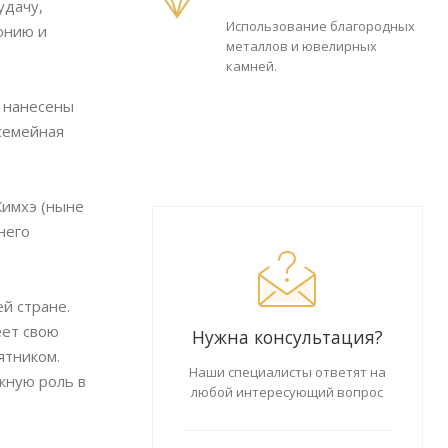
удачу,
Использование благородных
онию и
металлов и ювелирных
камней.
у нанесены
семейная
Кимхэ (ныне
него
й стране.
еет свою
Нужна консультация?
ятником.
Наши специалисты ответят на
жную роль в
любой интересующий вопрос