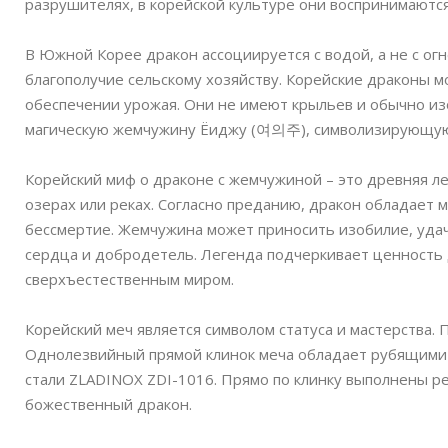
разрушителях, в корейской культуре они воспринимаются
В Южной Корее дракон ассоциируется с водой, а не с огн
благополучие сельскому хозяйству. Корейские драконы 
обеспечении урожая. Они не имеют крыльев и обычно из
магическую жемчужину Ёиджу (여의주), символизирующую 
Корейский миф о драконе с жемчужиной – это древняя 
озерах или реках. Согласно преданию, дракон обладает 
бессмертие. Жемчужина может приносить изобилие, удачу
сердца и добродетель. Легенда подчеркивает ценность 
сверхъестественным миром.
Корейский меч является символом статуса и мастерства. 
Однолезвийный прямой клинок меча обладает рубящими 
стали ZLADINOX ZDI-1016. Прямо по клинку выполнены р
божественный дракон.