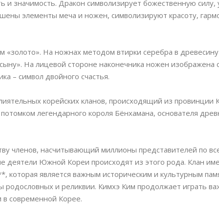
ь и значимость. Дракон символизирует божественную силу, 
ашены элементы меча и ножен, символизируют красоту, гарм
м «золото». На ножнах методом втирки серебра в древесин
сыну». На лицевой стороне наконечника ножен изображена 
ика – символ двойного счастья.
лиятельных корейских кланов, происходящий из провинции 
я потомком легендарного короля Бёнхамана, основателя древ
тву членов, насчитывающий миллионы представителей по все
е деятели Южной Кореи происходят из этого рода. Клан им
которая является важным историческим и культурным пам
 родословных и реликвии. Кимхэ Ким продолжает играть ва
 в современной Корее.