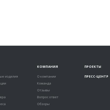
КОМПАНИЯ
ПРОЕКТЫ
ые изделия
О компании
ПРЕСС-ЦЕНТР
иции
Команда
Отзывы
ера
Вопрос ответ
неса
Обзоры