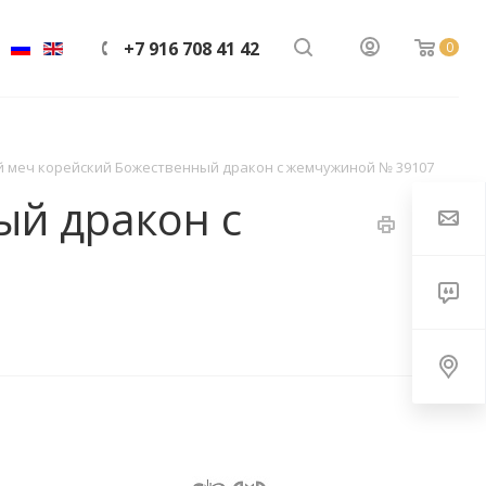
+7 916 708 41 42
0
 меч корейский Божественный дракон с жемчужиной № 39107
й дракон с