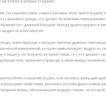
 как благие и добрые создания.
ём. Он охраняет реки, озёра и рисовые поля, принося удачу 
могут вызывать дождь, что делает их важными помощниками 
ображаются с длинной бородой. Иногда дракон держит в лап
мудрость и бессмертие.
легенда, повествующая о могущественном драконе, обитающе
магической жемчужиной, которая символизирует мудрость, си
 и защиту, но получить ее может лишь тот, кто докажет св
добродетели, уважения к природе и связи между человеком
Приспособлен к ношению в руке, а не на поясе, режущим крае
и режущими свойствами, выполнен из атмосферостойкой да
ельефные волны, обозначающие водную стихию, на которой 