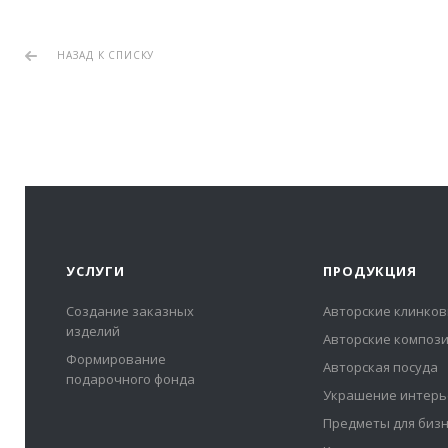
НАЗАД К СПИСКУ
УСЛУГИ
ПРОДУКЦИЯ
Создание заказных
Авторские клинков
изделий
Авторские композ
Формирование
Авторская посуда
подарочного фонда
Украшение интерь
Предметы для биз