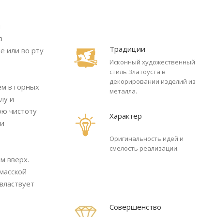
и
в
Традиции
е или во рту
Исконный художественный
стиль Златоуста в
декорировании изделий из
м в горных
металла.
лу и
ою чистоту
Характер
 и
Оригинальность идей и
смелость реализации.
м вверх.
масской
властвует
Совершенство