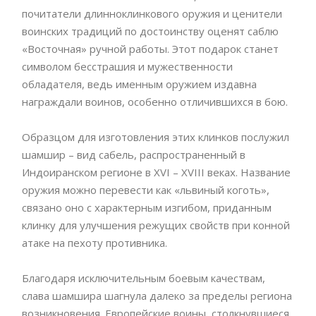
почитатели длинноклинкового оружия и ценители
воинских традиций по достоинству оценят саблю
«Восточная» ручной работы. Этот подарок станет
символом бесстрашия и мужественности
обладателя, ведь именным оружием издавна
награждали воинов, особенно отличившихся в бою.
Образцом для изготовления этих клинков послужил
шамшир – вид сабель, распространенный в
Индоиранском регионе в XVI – XVIII веках. Название
оружия можно перевести как «львиный коготь»,
связано оно с характерным изгибом, приданным
клинку для улучшения режущих свойств при конной
атаке на пехоту противника.
Благодаря исключительным боевым качествам,
слава шамшира шагнула далеко за пределы региона
возникновения. Европейские воины, столкнувшиеся