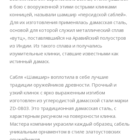
в бою с вооруженной этими острыми клинками
конницей, называли шамшир «персидской саблей».
Для их изготовления применялась дамасская сталь,
основой для которой служил металлический сплав
«вутц», поставлявшийся на Аравийский полуостров
из Индии. Из такого сплава и получались
изумительные клинки, ставшие известными как
истинный дамаск.
Сабля «Шамшир» воплотила в себе лучшие
традиции оружейников древности. Прочный и
узкий клинок с ярко выраженным изгибом
изготовлен из углеродистой дамасской стали марки
ZD-0803. Это традиционная дамасская сталь, с
характерным рисунком на поверхности клинка.
Мастера компании украсили каждый образец сабель
уникальным орнаментом в стиле златоустовских
оружейников.