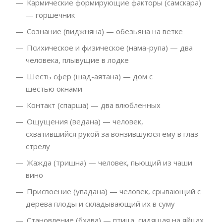
Кармические формирующие факторы (самскара)
— горшечник
Сознание (виджняна) — обезьяна на ветке
Психическое и физическое (нама-рупа) — два
человека, плывущие в лодке
Шесть сфер (шад-аятана) — дом с
шестью окнами
Контакт (спарша) — два влюбленных
Ощущения (ведана) — человек,
схватившийся рукой за вонзившуюся ему в глаз
стрелу
Жажда (тришна) — человек, пьющий из чаши
вино
Присвоение (упадана) — человек, срывающий с
дерева плоды и складывающий их в суму
Становление (бхава) — птица, сидящая на яйцах