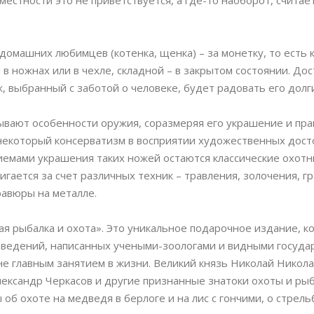
естности это не приветствуется, а где-то наоборот, считае
 домашних любимцев (котенка, щенка) – за монетку, то есть 
в ножнах или в чехле, складной – в закрытом состоянии. Дос
 выбранный с заботой о человеке, будет радовать его долг
вают особенности оружия, соразмеряя его украшение и пра
 некоторый консерватизм в восприятии художественных дост
емами украшения таких ножей остаются классические охот
ается за счет различных техник – травления, золочения, гр
равюры на металле.
ая рыбалка и охота». Это уникальное подарочное издание, к
зведений, написанных учеными-зоологами и видными госуд
 не главным занятием в жизни. Великий князь Николай Никол
лександр Черкасов и другие признанные знатоки охоты и ры
б охоте на медведя в берлоге и на лис с гончими, о стрель