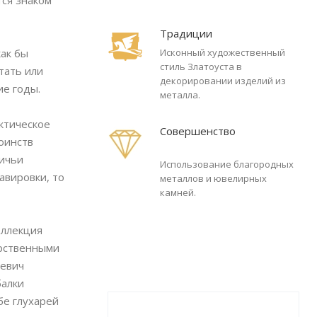
тся знаком
Традиции
как бы
Исконный художественный
стиль Златоуста в
тать или
декорировании изделий из
ие годы.
металла.
ктическое
Совершенство
оинств
ничьи
Использование благородных
авировки, то
металлов и ювелирных
камней.
оллекция
арственными
аевич
балки
бе глухарей