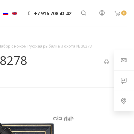
+7 916 708 41 42
0
Набор с ножом Русская рыбалка и охота № 38278
38278