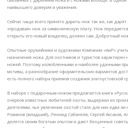
связанных с дарением ножа и с ножами вообще. В одной м
наивысшего доверия и уважения.
Сейчас чаще всего принято дарить нож так же, как дарят
«продавая» нож за символическую плату. Нож передается 
открыть его новый владелец должен сам. Добротный нож,
Опытные оружейники и художники Компании «АиР» учиты
назначение ножа. Для охотников и туристов характерен
ножей. Поэтому излюбленными и наиболее удачными при
мотивы, а разнообразие оформительских вариантов достиг
есть полного набора приемов создания златоустовской г
В наборе с подарочным ножом предлагается книга «Русск
очерков известных любителей охоты, выдержки из прои
деятелями, чье увлечение охотой стало для них едва ли
Романов (младший), Леонид Сабанеев, Сергей Аксаков, А
делятся своим богатым опытом и дают бесценные советы о