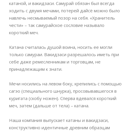
катаной, и вакидзаси. Самурай обязан был всегда
ходить с двумя мечами, потерей дайсё можно было
навлечь несмываемый позор на себя. «Хранитель
чести» – так самурайское сословие называло
короткий меч.
Катана считалась душой воина, носить ее могли
только самураи. Вакидзаси разрешалось иметь при
себе даже ремесленникам и торговцам, не
принадлежащим к знати.
Мечи носились на левом боку, крепились с помощью
сагэо (специального шнурка), просовывавшегося в
куригата (скобу ножен). Сперва вдевался короткий
меч, затем (дальше от тела) – катана.
Наша компания выпускает катаны и вакидзаси,
конструктивно идентичные древним образцам