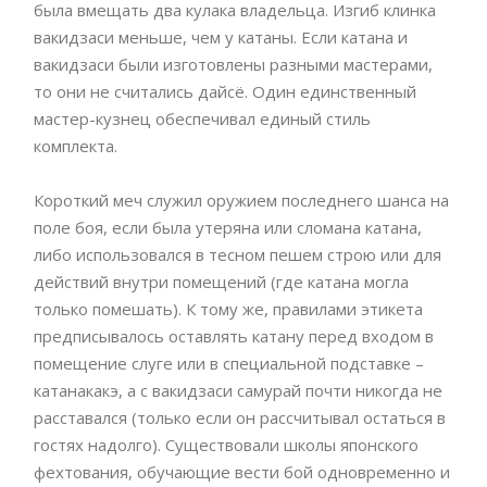
была вмещать два кулака владельца. Изгиб клинка
вакидзаси меньше, чем у катаны. Если катана и
вакидзаси были изготовлены разными мастерами,
то они не считались дайсё. Один единственный
мастер-кузнец обеспечивал единый стиль
комплекта.
Короткий меч служил оружием последнего шанса на
поле боя, если была утеряна или сломана катана,
либо использовался в тесном пешем строю или для
действий внутри помещений (где катана могла
только помешать). К тому же, правилами этикета
предписывалось оставлять катану перед входом в
помещение слуге или в специальной подставке –
катанакакэ, а с вакидзаси самурай почти никогда не
расставался (только если он рассчитывал остаться в
гостях надолго). Существовали школы японского
фехтования, обучающие вести бой одновременно и