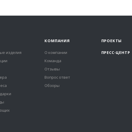
КОМПАНИЯ
ПРОЕКТЫ
ые изделия
О компании
ПРЕСС-ЦЕНТР
иции
Команда
Отзывы
ера
Вопрос ответ
неса
Обзоры
дарки
ды
ующих