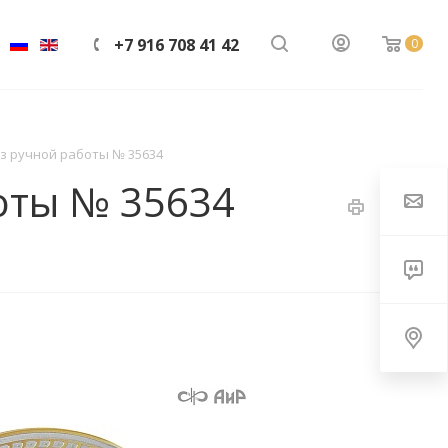
+7 916 708 41 42
0
з ручной работы № 35634
оты № 35634