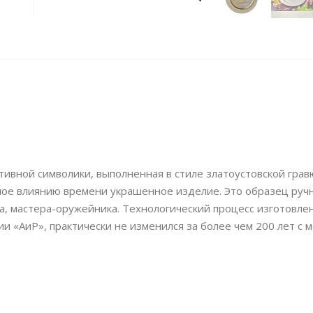
тивной символики, выполненная в стиле златоустовской гра
ное влиянию времени украшенное изделие. Это образец руч
ка, мастера-оружейника. Технологический процесс изготовле
 «АиР», практически не изменился за более чем 200 лет с 