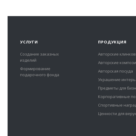
УСЛУГИ
ПРОДУКЦИЯ
Создание заказных
Авторские клинков
изделий
Авторские композ
Формирование
Авторская посуда
подарочного фонда
Украшение интерь
Предметы для биз
Корпоративные по
Спортивные награ
Ценности для вер