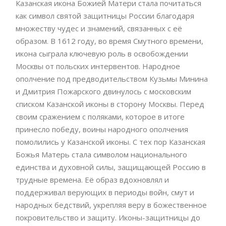
Казанская икона Божией Матери стала почитаться
как символ святой защитницы России благодаря
множеству чудес и знамений, связанных с её
образом. В 1612 году, во время Смутного времени,
икона сыграла ключевую роль в освобождении
Москвы от польских интервентов. Народное
ополчение под предводительством Кузьмы Минина
и Дмитрия Пожарского двинулось с московским
списком Казанской иконы в сторону Москвы. Перед
своим сражением с поляками, которое в итоге
принесло победу, воины народного ополчения
помолились у Казанской иконы. С тех пор Казанская
Божья Матерь стала символом национального
единства и духовной силы, защищающей Россию в
трудные времена. Её образ вдохновлял и
поддерживал верующих в периоды войн, смут и
народных бедствий, укрепляя веру в божественное
покровительство и защиту. Иконы-защитницы до