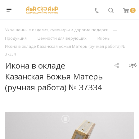
0
Украшенные изделия, сувениры и дорогие подарки.
Продукция
Ценности для верующих
Иконы
Икона в окладе Казанская Божья Матерь (ручная работа) №
37334
Икона в окладе
Казанская Божья Матерь
(ручная работа) № 37334