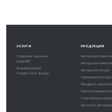
УСЛУГИ
ПРОДУКЦИЯ
Создание заказных
Авторские клинков
изделий
Авторские композ
Формирование
Авторская посуда
подарочного фонда
Украшение интерь
Предметы для биз
Корпоративные по
Спортивные награ
Ценности для вер