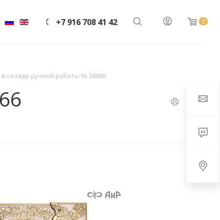
+7 916 708 41 42
0
 в окладе ручной работы № 38866
866