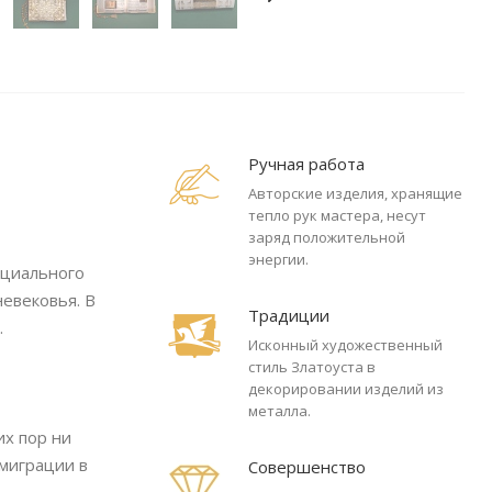
Ручная работа
Авторские изделия, хранящие
тепло рук мастера, несут
заряд положительной
энергии.
оциального
невековья. В
Традиции
.
Исконный художественный
стиль Златоуста в
декорировании изделий из
металла.
их пор ни
эмиграции в
Совершенство