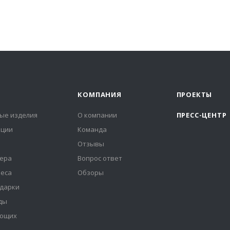
КОМПАНИЯ
ПРОЕКТЫ
ые изделия
О компании
ПРЕСС-ЦЕНТР
иции
Команда
Отзывы
ера
Вопрос ответ
неса
Обзоры
дарки
ды
ующих