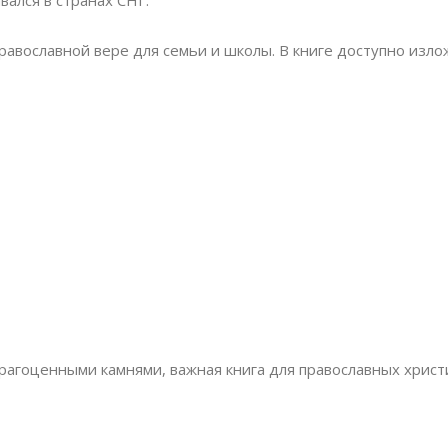
вался в странах СНГ.
православной вере для семьи и школы. В книге доступно изл
агоценными камнями, важная книга для православных христ