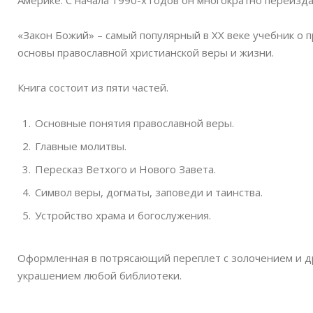
Америке. С начала 1990-х годов он многократно переизда
«Закон Божий» – самый популярный в XX веке учебник о 
основы православной христианской веры и жизни.
Книга состоит из пяти частей.
Основные понятия православной веры.
Главные молитвы.
Пересказ Ветхого и Нового Завета.
Символ веры, догматы, заповеди и таинства.
Устройство храма и богослужения.
Оформленная в потрясающий переплет с золочением и др
украшением любой библиотеки.