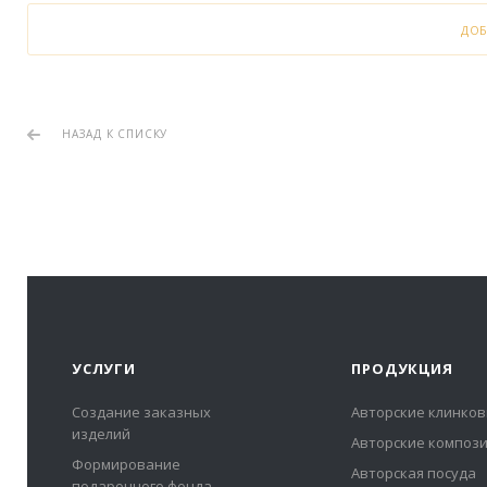
ДО
НАЗАД К СПИСКУ
УСЛУГИ
ПРОДУКЦИЯ
Создание заказных
Авторские клинков
изделий
Авторские композ
Формирование
Авторская посуда
подарочного фонда