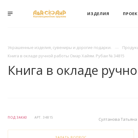
ИЗДЕЛИЯ
ПРОЕ
Украшенные изделия, сувениры и дорогие подарки.
Продук
Книга в окладе ручной работы Омар Хайям. Рубаи № 34815
Книга в окладе ручн
ПОД ЗАКАЗ
АРТ.
34815
Султанова Татьяна
ЗАДАТЬ ВОПРОС