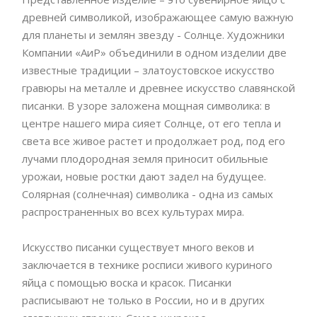
древней символикой, изображающее самую важную
для планеты и землян звезду - Солнце. Художники
Компании «АиР» объединили в одном изделии две
известные традиции – златоустовское искусство
гравюры на металле и древнее искусство славянской
писанки. В узоре заложена мощная символика: в
центре нашего мира сияет Солнце, от его тепла и
света все живое растет и продолжает род, под его
лучами плодородная земля приносит обильные
урожаи, новые ростки дают задел на будущее.
Солярная (солнечная) символика - одна из самых
распространенных во всех культурах мира.
Искусство писанки существует много веков и
заключается в технике росписи живого куриного
яйца с помощью воска и красок. Писанки
расписывают не только в России, но и в других