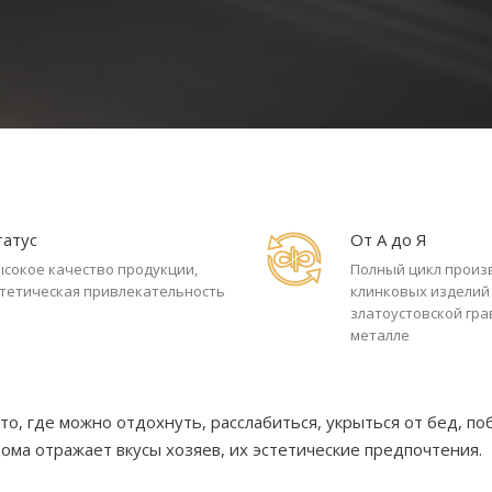
татус
От А до Я
ысокое качество продукции,
Полный цикл произ
стетическая привлекательность
клинковых изделий
златоустовской гр
металле
то, где можно отдохнуть, расслабиться, укрыться от бед, по
дома отражает вкусы хозяев, их эстетические предпочтения.