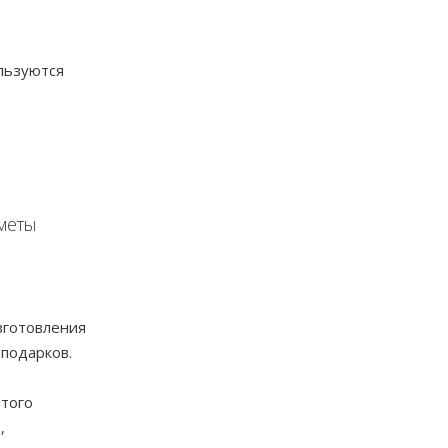
льзуются
дметы
изготовления
 подарков.
 того
,