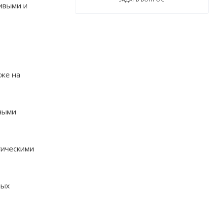
ивыми и
зже на
нными
гическими
ных