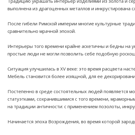
Традицию украшать интерьер изделиями из золота и се
выполнена из драгоценных металлов и инкрустирована с
После гибели Римской империи многие культурные тради
сравнительно мрачной эпохой.
Интерьеры того времени крайне аскетичны и бедны на у
простые люди не могли позволить себе подобную роскош
Ситуация улучшилась в
XV
веке: это время расцвета наст
Мебель становится более изящной, для ее декорировани
Постепенно в среде состоятельных людей появляется мо
статуэтками, сохранившимися с того времени, мраморны
на традиции античности: с применением позолоты, инкр
Начинается эпоха Возрождения, во время которой заро