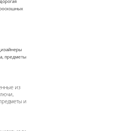
 дорогая
в роскошных
 Дизайнеры
та, предметы
енные из
ключи,
 предметы и