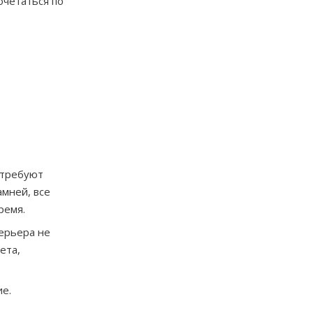
очетаться по
 требуют
мней, все
ремя.
ерьера не
ета,
е.