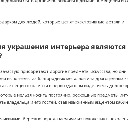
в должны быть органично вписаны в дизайн помещения и с
подарком для людей, которые ценят эксклюзивные детали и
я украшения интерьера являются
?
зачастую приобретают дорогие предметы искусства, но они
они выполнены из благородных металлов или драгоценных ка
льные вещи сохранятся в первозданном виде очень долгое в
которые нельзя носить постоянно, роскошные предметы инт
ть владельца и его гостей, став изысканным акцентом кабин
еликвиями, бережно передаваемыми из поколения в поколени