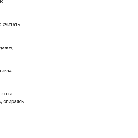
ью
о считать
далов,
текла.
аются
, опираясь