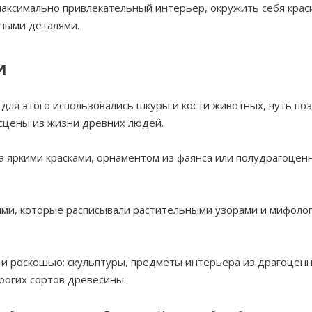
максимально привлекательный интерьер, окружить себя крас
ными деталями.
и
для этого использовались шкуры и кости животных, чуть по
сцены из жизни древних людей.
а яркими красками, орнаментом из фаянса или полудрагоце
ями, которые расписывали растительными узорами и мифоло
и роскошью: скульптуры, предметы интерьера из драгоцен
орогих сортов древесины.