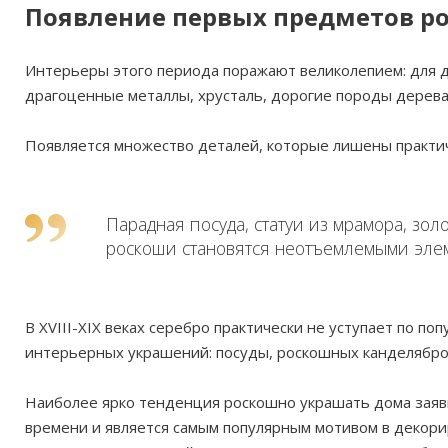
Появление первых предметов р
Интерьеры этого периода поражают великолепием: для д
драгоценные металлы, хрусталь, дорогие породы дерева
Появляется множество деталей, которые лишены практи
Парадная посуда, статуи из мрамора, зо
роскоши становятся неотъемлемыми элем
В
XVIII
-
XIX
веках серебро практически не уступает по поп
интерьерных украшений: посуды, роскошных канделябров,
Наиболее ярко тенденция роскошно украшать дома заяви
времени и является самым популярным мотивом в декори