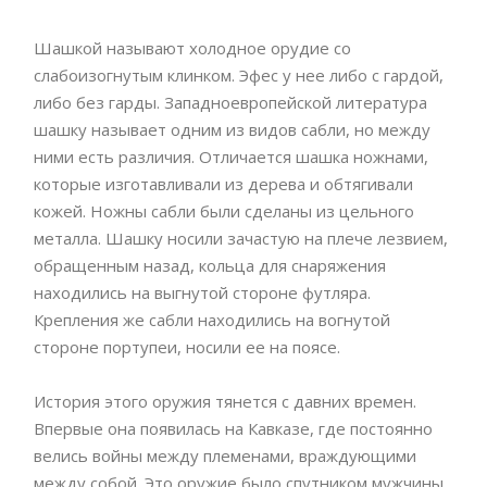
Шашкой называют холодное орудие со
слабоизогнутым клинком. Эфес у нее либо с гардой,
либо без гарды. Западноевропейской литература
шашку называет одним из видов сабли, но между
ними есть различия. Отличается шашка ножнами,
которые изготавливали из дерева и обтягивали
кожей. Ножны сабли были сделаны из цельного
металла. Шашку носили зачастую на плече лезвием,
обращенным назад, кольца для снаряжения
находились на выгнутой стороне футляра.
Крепления же сабли находились на вогнутой
стороне портупеи, носили ее на поясе.
История этого оружия тянется с давних времен.
Впервые она появилась на Кавказе, где постоянно
велись войны между племенами, враждующими
между собой. Это оружие было спутником мужчины