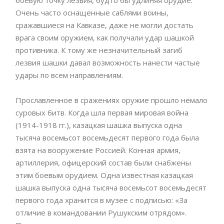
боевую точку лезвия, будто бы удлиняя орудие.
Очень часто оснащенные саблями воины,
сражавшиеся на Кавказе, даже не могли достать
врага своим оружием, как получали удар шашкой
противника. К тому же незначительный загиб
лезвия шашки давал возможность нанести частые
удары по всем направлениям.
Прославленное в сражениях оружие прошло немало
суровых битв. Когда шла первая мировая война
(1914-1918 гг.), казацкая шашка выпуска одна
тысяча восемьсот восемьдесят первого года была
взята на вооружение Россией. Конная армия,
артиллерия, офицерский состав были снабжены
этим боевым орудием. Одна известная казацкая
шашка выпуска одна тысяча восемьсот восемьдесят
первого года хранится в музее с подписью: «За
отличие в командовании Рушукским отрядом».