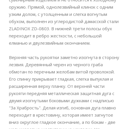
оружию. Прямой, однолезвийный клинок с одним
узким долом, с утолщенным и слегка вогнутым
обухом, выполнен из углеродистой дамасской стали
ZLADINOX ZD-0803. В нижней трети полосы обух
переходит в ребро жесткости, с небольшой
елманью и двулезвийным окончанием.
Верхняя часть рукоятки заметно изогнута в сторону
лезвия. Деревянный черен из черного граба
обмотан по перечным желобам витой проволокой.
Его спинку прикрывает гладкая, слегка выпуклая и
расширенная верху планку. От верхней части
рукояти передняя металлическая защитная дуга с
двумя изогнутыми боковыми дужками с надписью
"За Храбрость". Делая изгиб, основная дуга плавно
переходит в крестовину, которая имеет загнутое
вниз округлое гладкое окончание, а по бокам - две