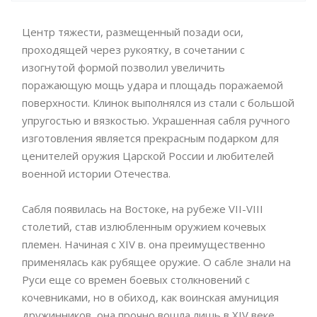
Центр тяжести, размещенный позади оси,
проходящей через рукоятку, в сочетании с
изогнутой формой позволил увеличить
поражающую мощь удара и площадь поражаемой
поверхности. Клинок выполнялся из стали с большой
упругостью и вязкостью. Украшенная сабля ручного
изготовления является прекрасным подарком для
ценителей оружия Царской России и любителей
военной истории Отечества.
Сабля появилась на Востоке, на рубеже VII-VIII
столетий, став излюбленным оружием кочевых
племен. Начиная с XIV в. она преимущественно
применялась как рубящее оружие. О сабле знали на
Руси еще со времен боевых столкновений с
кочевниками, но в обиход, как воинская амуниция
дружинников, она прочно вошла лишь в XIV веке.