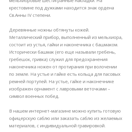
мельхиоровые шестигранные накладки. На
крестовине под дужками находится знак ордена
Св.Анны IV степени.
Деревянные ножны обтянуты кожей.
Металлический прибор, выполненный из мельхиора,
состоит из устья, гайки и наконечника с башмаком.
Исторически башмак (его еще называли гребень,
гребешок, гривка) служил для предохранения
наконечника ножен от протирания при волочении
по земле. На устье и гайке есть кольца для пасовых
ремней портупей. На устье, гайке и наконечнике
изображен орнамент с лавровыми веточками –
символ военных побед.
В нашем интернет-магазине можно купить готовую
офицерскую саблю или заказать саблю из желаемых
материалов, с индивидуальной гравировкой.