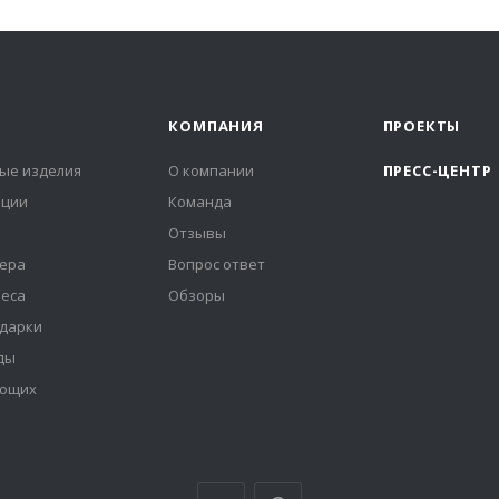
КОМПАНИЯ
ПРОЕКТЫ
ые изделия
О компании
ПРЕСС-ЦЕНТР
иции
Команда
Отзывы
ера
Вопрос ответ
неса
Обзоры
дарки
ды
ующих