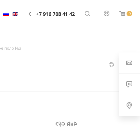
+7 916 708 41 42
0
ое поло №3