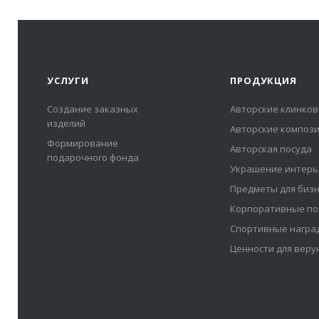
УСЛУГИ
ПРОДУКЦИЯ
Создание заказных
Авторские клинков
изделий
Авторские композ
Формирование
Авторская посуда
подарочного фонда
Украшение интерь
Предметы для биз
Корпоративные по
Спортивные награ
Ценности для вер